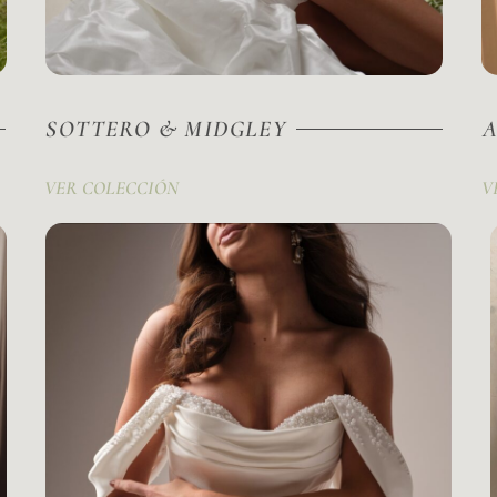
SOTTERO & MIDGLEY
A
VER COLECCIÓN
V