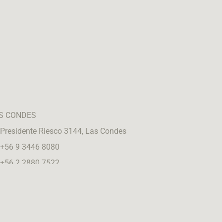
S CONDES
Presidente Riesco 3144, Las Condes
+56 9 3446 8080
+56 2 2880 7522
@puntoclavenovias