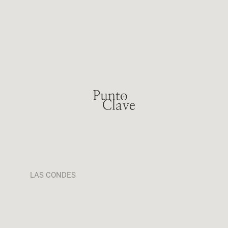
LAS CONDES
Presidente Riesco 3144, Las Condes
+56 9 3446 8080
+56 2 2880 7522